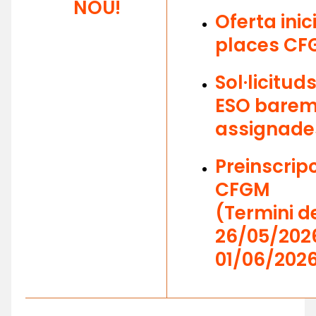
NOU!
Oferta inic
places CF
Sol·licitud
ESO bare
assignade
Preinscrip
CFGM
(Termini d
26/05/2026
01/06/2026