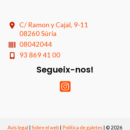
C/ Ramon y Cajal, 9-11
08260 Súria
08042044
93 869 41 00
Segueix-nos!
Avís legal
|
Sobre el web
|
Política de galetes
|
© 2026